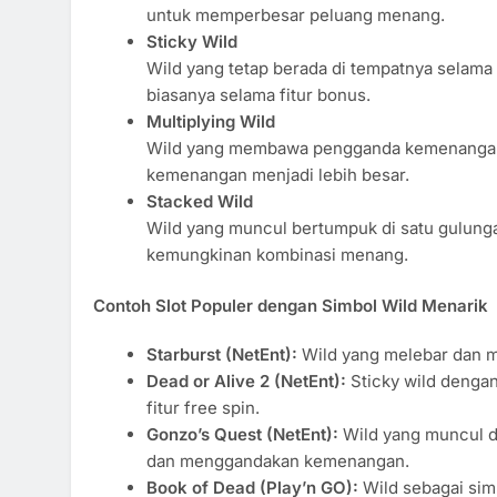
untuk memperbesar peluang menang.
Sticky Wild
Wild yang tetap berada di tempatnya selama
biasanya selama fitur bonus.
Multiplying Wild
Wild yang membawa pengganda kemenangan 
kemenangan menjadi lebih besar.
Stacked Wild
Wild yang muncul bertumpuk di satu gulung
kemungkinan kombinasi menang.
Contoh Slot Populer dengan Simbol Wild Menarik
Starburst (NetEnt):
Wild yang melebar dan m
Dead or Alive 2 (NetEnt):
Sticky wild denga
fitur free spin.
Gonzo’s Quest (NetEnt):
Wild yang muncul da
dan menggandakan kemenangan.
Book of Dead (Play’n GO):
Wild sebagai simb