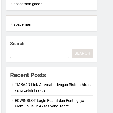
spaceman gacor
spaceman
Search
SEARCH
Recent Posts
TIARA4D Link Alternatif dengan Sistem Akses
yang Lebih Praktis
EDWINSLOT Login Resmi dan Pentingnya
Memilih Jalur Akses yang Tepat