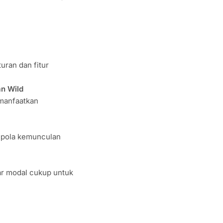
uran dan fitur
an Wild
 manfaatkan
n pola kemunculan
gar modal cukup untuk