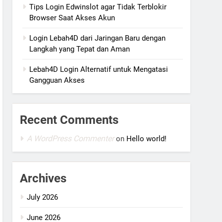
Tips Login Edwinslot agar Tidak Terblokir
Browser Saat Akses Akun
Login Lebah4D dari Jaringan Baru dengan
Langkah yang Tepat dan Aman
Lebah4D Login Alternatif untuk Mengatasi
Gangguan Akses
Recent Comments
A WordPress Commenter
on
Hello world!
Archives
July 2026
June 2026