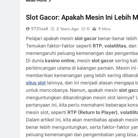
Slot Gacor: Apakah Mesin Ini Lebih
9721ea8
2 Years Ago
0
9 Mins
Pelajari apakah mesin
slot gacor
benar-benar lebi
Temukan faktor-faktor seperti
RTP
,
volatilitas
, dan
memengaruhi peluang kemenangan dan pengembalia
Di dunia
kasino online
, mesin
slot gacor
sering kal
perbincangan utama di kalangan pemain. Mesin ini
memberikan kemenangan yang lebih sering diband
situs slot
lainnya, dan ini menjadi alasan mengapa b
untuk mencobanya. Namun, apakah mesin
slot gac
menguntungkan dibandingkan mesin slot lainnya?
pertanyaan ini, kita perlu memahami beberapa kon
mesin slot, seperti
RTP (Return to Player)
,
volatilit
Dalam artikel ini, kita akan membahas apakah mesi
benar lebih menguntungkan, serta faktor-faktor y
peluang kemenangan dan pengembalian yang bisa 