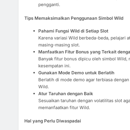
pengganti.
Tips Memaksimalkan Penggunaan Simbol Wild
Pahami Fungsi Wild di Setiap Slot
Karena variasi Wild berbeda-beda, pelajari at
masing-masing slot.
Manfaatkan Fitur Bonus yang Terkait deng
Banyak fitur bonus dipicu oleh simbol Wild,
kesempatan ini.
Gunakan Mode Demo untuk Berlatih
Berlatih di mode demo agar terbiasa denga
Wild.
Atur Taruhan dengan Baik
Sesuaikan taruhan dengan volatilitas slot a
memanfaatkan fitur Wild.
Hal yang Perlu Diwaspadai