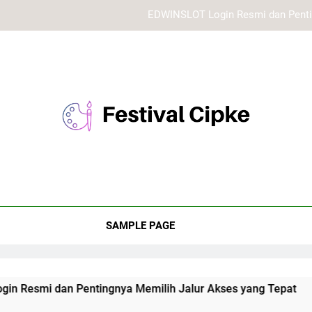
EDWINSLOT Login Resmi dan Pentin
Tips Login Edwinslot agar Ti
Login Lebah4D dari Jaringan Bar
TIARA4D Link Alternatif d
EDWINSLOT Login Resmi dan Pentin
Tips Login Edwinslot agar Ti
tival Cipke
ival Cipke Untuk Pengalaman Seni Dan Budaya Yang Menarik.
Login Lebah4D dari Jaringan Bar
SAMPLE PAGE
n Pentingnya Memilih Jalur Akses yang Tepat
Tips Log
2 Months 