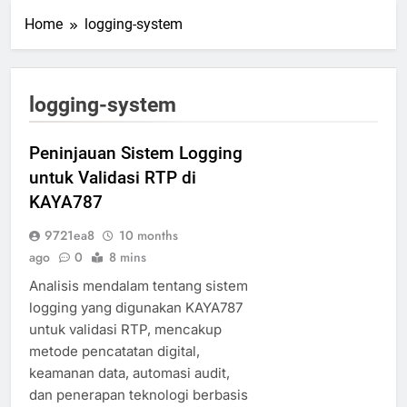
Home
logging-system
logging-system
Peninjauan Sistem Logging
untuk Validasi RTP di
KAYA787
9721ea8
10 months
ago
0
8 mins
Analisis mendalam tentang sistem
logging yang digunakan KAYA787
untuk validasi RTP, mencakup
metode pencatatan digital,
keamanan data, automasi audit,
dan penerapan teknologi berbasis