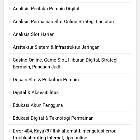
Analisis Perilaku Pemain Digital
Analisis Permainan Slot Online Strategi Lanjutan
Analisis Slot Harian
Arsitektur Sistem & Infrastruktur Jaringan
Casino Online, Game Slot, Hiburan Digital, Strategi
Bermain, Panduan Judi
Desain Slot & Psikologi Pemain
Digital & Aksesibilitas
Edukasi Akun Pengguna
Edukasi Digital & Teknologi Permainan
Error 404, Kaya787 link alternatif, mengatasi error,
troubleshooting internet, tips online