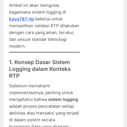
Artikel ini akan mengulas
bagaimana sistem logging di
kaya787 rtp
bekerja untuk
memastikan validasi RTP dilakukan
dengan cara yang aman, terukur,
dan sesuai standar teknologi
modern.
1. Konsep Dasar Sistem
Logging dalam Konteks
RTP
Sebelum memahami
implementasinya, penting untuk
mengetahui bahwa
sistem logging
adalah proses pencatatan setiap
aktivitas atau transaksi yang terjadi
di dalam sistem secara
kronologis.Data yang direkam