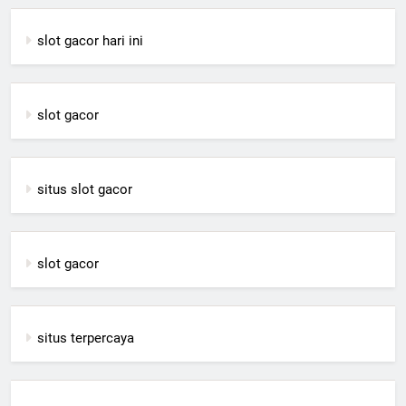
slot gacor hari ini
slot gacor
situs slot gacor
slot gacor
situs terpercaya