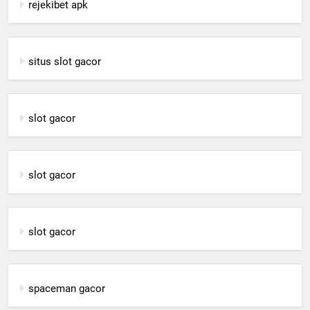
rejekibet apk
situs slot gacor
slot gacor
slot gacor
slot gacor
spaceman gacor