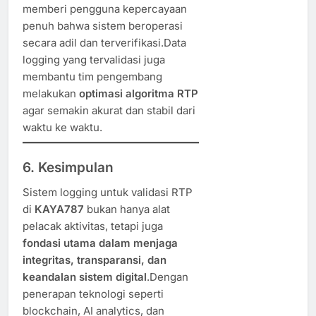
memberi pengguna kepercayaan
penuh bahwa sistem beroperasi
secara adil dan terverifikasi.Data
logging yang tervalidasi juga
membantu tim pengembang
melakukan
optimasi algoritma RTP
agar semakin akurat dan stabil dari
waktu ke waktu.
6. Kesimpulan
Sistem logging untuk validasi RTP
di
KAYA787
bukan hanya alat
pelacak aktivitas, tetapi juga
fondasi utama dalam menjaga
integritas, transparansi, dan
keandalan sistem digital
.Dengan
penerapan teknologi seperti
blockchain, AI analytics, dan