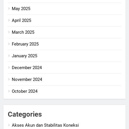
May 2025
April 2025
March 2025
February 2025
January 2025
December 2024
November 2024
October 2024
Categories
Akses Akun dan Stabilitas Koneksi