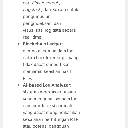
dari
Elasticsearch,
Logstash,
dan
Kibana
untuk
pengumpulan,
pengindeksan, dan
visualisasi log data secara
real-time.
Blockchain Ledger:
mencatat semua data log
dalam blok terenkripsi yang
tidak dapat dimodifikasi,
menjamin keaslian hasil
RTP.
AI-based Log Analyzer:
sistem kecerdasan buatan
yang menganalisis pola log
dan mendeteksi anomali
yang dapat mengindikasikan
kesalahan perhitungan RTP
atau potensi gangguan