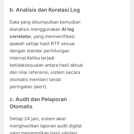
b.
Analisis dan Korelasi Log
Data yang dikumpulkan kemudian
dianalisis menggunakan
AI log
correlator
, yang memverifikasi
apakah setiap hasil RTP sesuai
dengan standar perhitungan
internal.Ketika terjadi
ketidaksesuaian antara hasil aktual
dan nilai referensi, sistem secara
otomatis memberi tanda
peringatan (alert).
c.
Audit dan Pelaporan
Otomatis
Setiap 24 jam, sistem akan
menghasilkan laporan audit digital
yang menampilkan hasil validasi