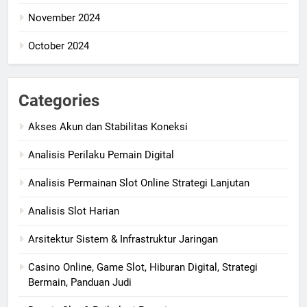
November 2024
October 2024
Categories
Akses Akun dan Stabilitas Koneksi
Analisis Perilaku Pemain Digital
Analisis Permainan Slot Online Strategi Lanjutan
Analisis Slot Harian
Arsitektur Sistem & Infrastruktur Jaringan
Casino Online, Game Slot, Hiburan Digital, Strategi
Bermain, Panduan Judi