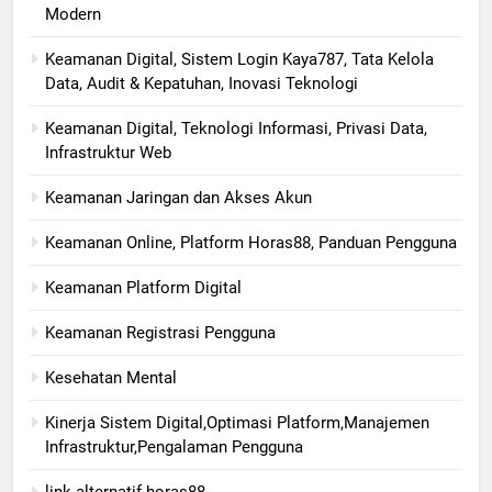
Modern
Keamanan Digital, Sistem Login Kaya787, Tata Kelola
Data, Audit & Kepatuhan, Inovasi Teknologi
Keamanan Digital, Teknologi Informasi, Privasi Data,
Infrastruktur Web
Keamanan Jaringan dan Akses Akun
Keamanan Online, Platform Horas88, Panduan Pengguna
Keamanan Platform Digital
Keamanan Registrasi Pengguna
Kesehatan Mental
Kinerja Sistem Digital,Optimasi Platform,Manajemen
Infrastruktur,Pengalaman Pengguna