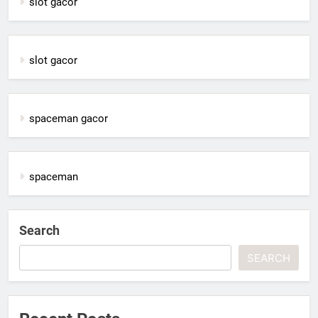
slot gacor
slot gacor
spaceman gacor
spaceman
Search
SEARCH