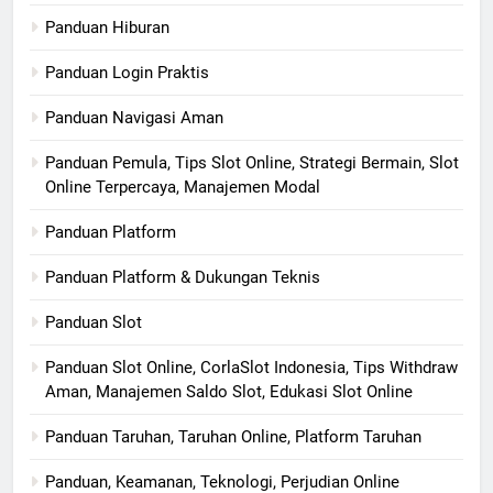
Panduan Hiburan
Panduan Login Praktis
Panduan Navigasi Aman
Panduan Pemula, Tips Slot Online, Strategi Bermain, Slot
Online Terpercaya, Manajemen Modal
Panduan Platform
Panduan Platform & Dukungan Teknis
Panduan Slot
Panduan Slot Online, CorlaSlot Indonesia, Tips Withdraw
Aman, Manajemen Saldo Slot, Edukasi Slot Online
Panduan Taruhan, Taruhan Online, Platform Taruhan
Panduan, Keamanan, Teknologi, Perjudian Online