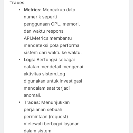
Traces
.
Metrics:
Mencakup data
numerik seperti
penggunaan CPU, memori,
dan waktu respons
API.Metrics membantu
mendeteksi pola performa
sistem dari waktu ke waktu.
Logs:
Berfungsi sebagai
catatan mendetail mengenai
aktivitas sistem.Log
digunakan untuk investigasi
mendalam saat terjadi
anomali.
Traces:
Menunjukkan
perjalanan sebuah
permintaan (request)
melewati berbagai layanan
dalam sistem