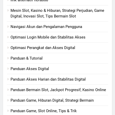
link alternatif horas88
Mesin Slot, Kasino & Hiburan, Strategi Perjudian, Game
Digital, Inovasi Slot, Tips Bermain Slot
Navigasi Akun dan Pengalaman Pengguna
Optimasi Login Mobile dan Stabilitas Akses
Optimasi Perangkat dan Akses Digital
Panduan & Tutorial
Panduan Akses Digital
Panduan Akses Harian dan Stabilitas Digital
Panduan Bermain Slot, Jackpot Progresif, Kasino Online
Panduan Game, Hiburan Digital, Strategi Bermain
Panduan Game, Slot Online, Tips & Trik