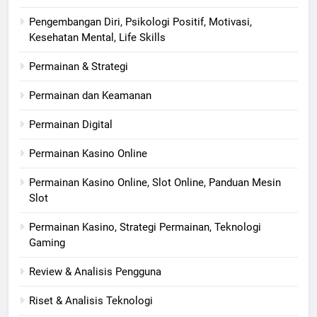
Pengembangan Diri, Psikologi Positif, Motivasi,
Kesehatan Mental, Life Skills
Permainan & Strategi
Permainan dan Keamanan
Permainan Digital
Permainan Kasino Online
Permainan Kasino Online, Slot Online, Panduan Mesin
Slot
Permainan Kasino, Strategi Permainan, Teknologi
Gaming
Review & Analisis Pengguna
Riset & Analisis Teknologi