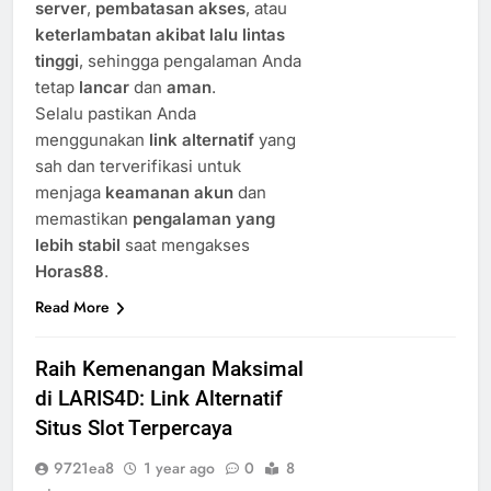
server
,
pembatasan akses
, atau
keterlambatan akibat lalu lintas
tinggi
, sehingga pengalaman Anda
tetap
lancar
dan
aman
.
Selalu pastikan Anda
menggunakan
link alternatif
yang
sah dan terverifikasi untuk
menjaga
keamanan akun
dan
memastikan
pengalaman yang
lebih stabil
saat mengakses
Horas88
.
Read More
Raih Kemenangan Maksimal
di LARIS4D: Link Alternatif
Situs Slot Terpercaya
9721ea8
1 year ago
0
8