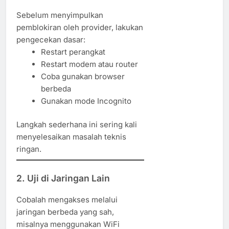
Sebelum menyimpulkan
pemblokiran oleh provider, lakukan
pengecekan dasar:
Restart perangkat
Restart modem atau router
Coba gunakan browser
berbeda
Gunakan mode Incognito
Langkah sederhana ini sering kali
menyelesaikan masalah teknis
ringan.
2. Uji di Jaringan Lain
Cobalah mengakses melalui
jaringan berbeda yang sah,
misalnya menggunakan WiFi