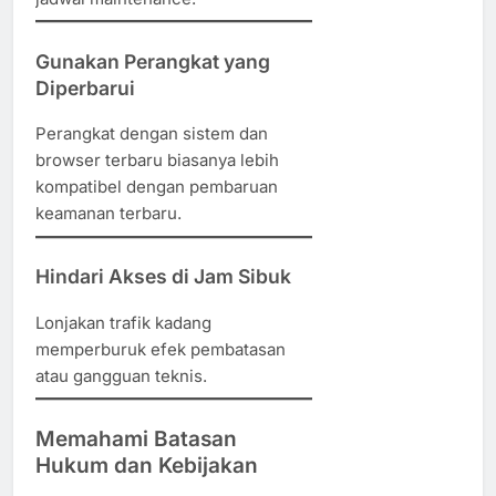
Gunakan Perangkat yang
Diperbarui
Perangkat dengan sistem dan
browser terbaru biasanya lebih
kompatibel dengan pembaruan
keamanan terbaru.
Hindari Akses di Jam Sibuk
Lonjakan trafik kadang
memperburuk efek pembatasan
atau gangguan teknis.
Memahami Batasan
Hukum dan Kebijakan