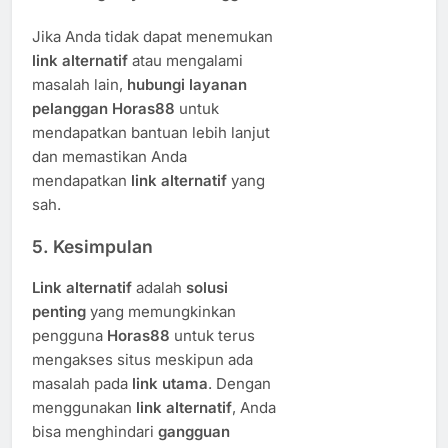
Jika Anda tidak dapat menemukan
link alternatif
atau mengalami
masalah lain,
hubungi layanan
pelanggan
Horas88
untuk
mendapatkan bantuan lebih lanjut
dan memastikan Anda
mendapatkan
link alternatif
yang
sah.
5. Kesimpulan
Link alternatif
adalah
solusi
penting
yang memungkinkan
pengguna
Horas88
untuk terus
mengakses situs meskipun ada
masalah pada
link utama
. Dengan
menggunakan
link alternatif
, Anda
bisa menghindari
gangguan