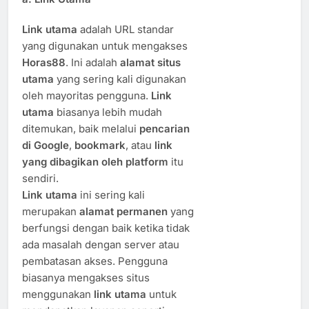
Link utama
adalah URL standar
yang digunakan untuk mengakses
Horas88
. Ini adalah
alamat situs
utama
yang sering kali digunakan
oleh mayoritas pengguna.
Link
utama
biasanya lebih mudah
ditemukan, baik melalui
pencarian
di Google
,
bookmark
, atau
link
yang dibagikan oleh platform
itu
sendiri.
Link utama
ini sering kali
merupakan
alamat permanen
yang
berfungsi dengan baik ketika tidak
ada masalah dengan server atau
pembatasan akses. Pengguna
biasanya mengakses situs
menggunakan
link utama
untuk