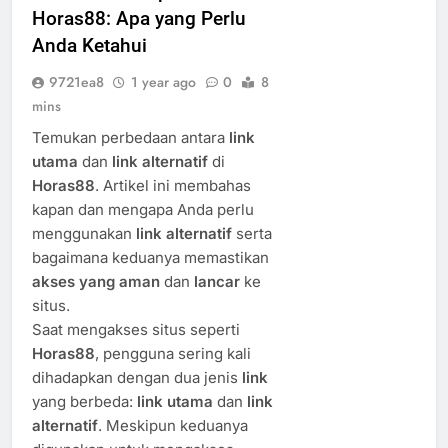
Horas88: Apa yang Perlu
Anda Ketahui
9721ea8
1 year ago
0
8
mins
Temukan perbedaan antara
link
utama
dan
link alternatif
di
Horas88
. Artikel ini membahas
kapan dan mengapa Anda perlu
menggunakan
link alternatif
serta
bagaimana keduanya memastikan
akses yang aman
dan
lancar
ke
situs.
Saat mengakses situs seperti
Horas88
, pengguna sering kali
dihadapkan dengan dua jenis
link
yang berbeda:
link utama
dan
link
alternatif
. Meskipun keduanya