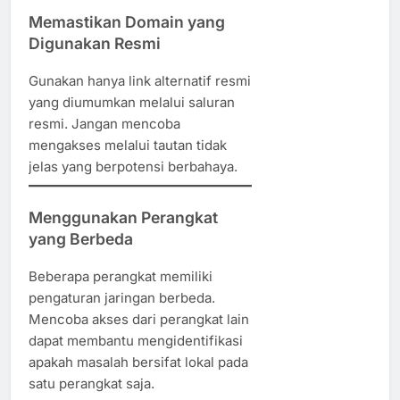
Memastikan Domain yang
Digunakan Resmi
Gunakan hanya link alternatif resmi
yang diumumkan melalui saluran
resmi. Jangan mencoba
mengakses melalui tautan tidak
jelas yang berpotensi berbahaya.
Menggunakan Perangkat
yang Berbeda
Beberapa perangkat memiliki
pengaturan jaringan berbeda.
Mencoba akses dari perangkat lain
dapat membantu mengidentifikasi
apakah masalah bersifat lokal pada
satu perangkat saja.