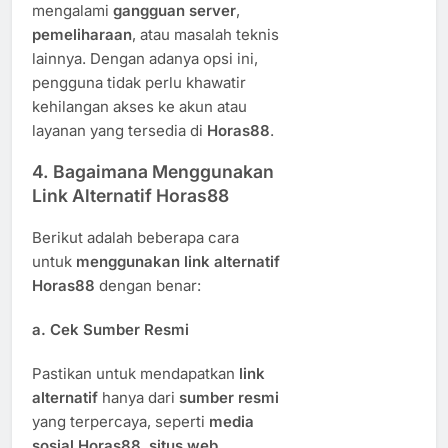
mengalami
gangguan server
,
pemeliharaan
, atau masalah teknis
lainnya. Dengan adanya opsi ini,
pengguna tidak perlu khawatir
kehilangan akses ke akun atau
layanan yang tersedia di
Horas88
.
4. Bagaimana Menggunakan
Link Alternatif Horas88
Berikut adalah beberapa cara
untuk
menggunakan link alternatif
Horas88
dengan benar:
a.
Cek Sumber Resmi
Pastikan untuk mendapatkan
link
alternatif
hanya dari
sumber resmi
yang terpercaya, seperti
media
sosial Horas88
,
situs web