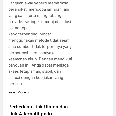
Langkah awal seperti memeriksa
perangkat, mencoba jaringan lain
yang sah, serta menghubungi
provider sering kali menjadi solusi
paling tepat.
Yang terpenting, hindari
menggunakan metode tidak resmi
atau sumber tidak terpercaya yang
berpotensi membahayakan
keamanan akun. Dengan mengikuti
panduan ini, Anda dapat menjaga
akses tetap aman, stabil, dan
sesuai dengan kebijakan yang
berlaku.
Read More
Perbedaan Link Utama dan
Link Alternatif pada