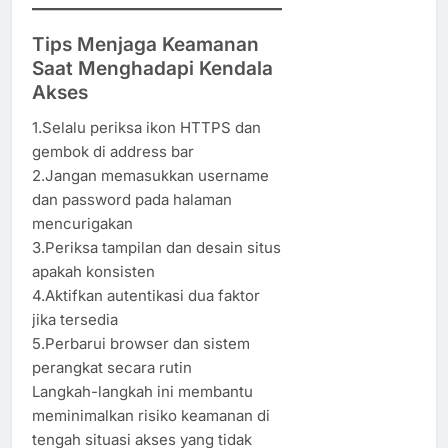
Tips Menjaga Keamanan
Saat Menghadapi Kendala
Akses
1.Selalu periksa ikon HTTPS dan
gembok di address bar
2.Jangan memasukkan username
dan password pada halaman
mencurigakan
3.Periksa tampilan dan desain situs
apakah konsisten
4.Aktifkan autentikasi dua faktor
jika tersedia
5.Perbarui browser dan sistem
perangkat secara rutin
Langkah-langkah ini membantu
meminimalkan risiko keamanan di
tengah situasi akses yang tidak