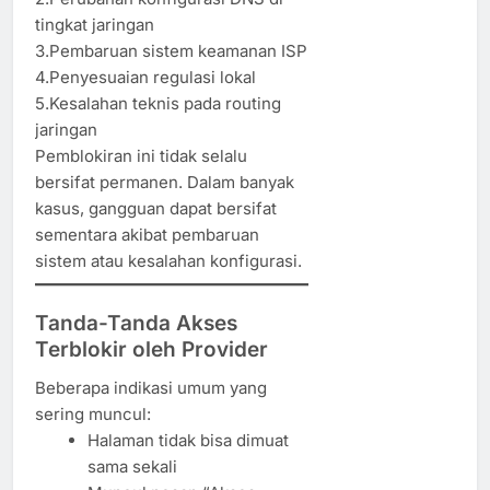
tingkat jaringan
3.Pembaruan sistem keamanan ISP
4.Penyesuaian regulasi lokal
5.Kesalahan teknis pada routing
jaringan
Pemblokiran ini tidak selalu
bersifat permanen. Dalam banyak
kasus, gangguan dapat bersifat
sementara akibat pembaruan
sistem atau kesalahan konfigurasi.
Tanda-Tanda Akses
Terblokir oleh Provider
Beberapa indikasi umum yang
sering muncul:
Halaman tidak bisa dimuat
sama sekali