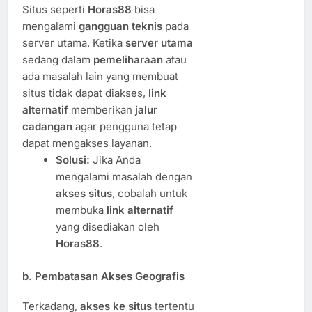
Situs seperti
Horas88
bisa
mengalami
gangguan teknis
pada
server utama. Ketika
server utama
sedang dalam
pemeliharaan
atau
ada masalah lain yang membuat
situs tidak dapat diakses,
link
alternatif
memberikan
jalur
cadangan
agar pengguna tetap
dapat mengakses layanan.
Solusi:
Jika Anda
mengalami masalah dengan
akses situs
, cobalah untuk
membuka
link alternatif
yang disediakan oleh
Horas88
.
b.
Pembatasan Akses Geografis
Terkadang,
akses ke situs
tertentu