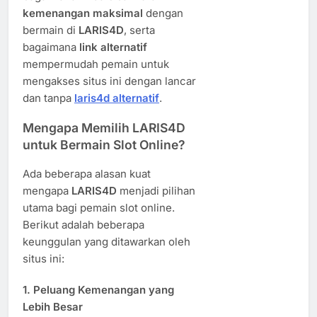
kemenangan maksimal
dengan
bermain di
LARIS4D
, serta
bagaimana
link alternatif
mempermudah pemain untuk
mengakses situs ini dengan lancar
dan tanpa
laris4d alternatif
.
Mengapa Memilih LARIS4D
untuk Bermain Slot Online?
Ada beberapa alasan kuat
mengapa
LARIS4D
menjadi pilihan
utama bagi pemain slot online.
Berikut adalah beberapa
keunggulan yang ditawarkan oleh
situs ini:
1. Peluang Kemenangan yang
Lebih Besar