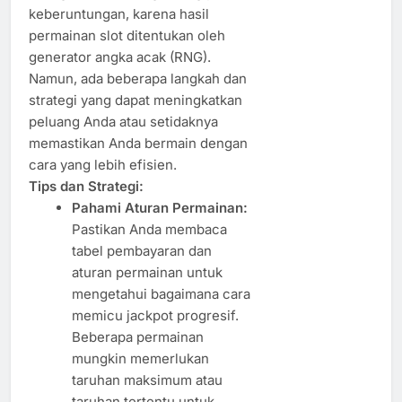
keberuntungan, karena hasil
permainan slot ditentukan oleh
generator angka acak (RNG).
Namun, ada beberapa langkah dan
strategi yang dapat meningkatkan
peluang Anda atau setidaknya
memastikan Anda bermain dengan
cara yang lebih efisien.
Tips dan Strategi:
Pahami Aturan Permainan:
Pastikan Anda membaca
tabel pembayaran dan
aturan permainan untuk
mengetahui bagaimana cara
memicu jackpot progresif.
Beberapa permainan
mungkin memerlukan
taruhan maksimum atau
taruhan tertentu untuk