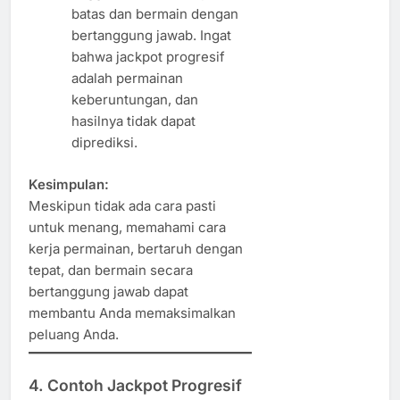
batas dan bermain dengan
bertanggung jawab. Ingat
bahwa jackpot progresif
adalah permainan
keberuntungan, dan
hasilnya tidak dapat
diprediksi.
Kesimpulan:
Meskipun tidak ada cara pasti
untuk menang, memahami cara
kerja permainan, bertaruh dengan
tepat, dan bermain secara
bertanggung jawab dapat
membantu Anda memaksimalkan
peluang Anda.
4. Contoh Jackpot Progresif