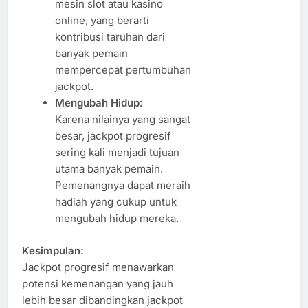
mesin slot atau kasino
online, yang berarti
kontribusi taruhan dari
banyak pemain
mempercepat pertumbuhan
jackpot.
Mengubah Hidup:
Karena nilainya yang sangat
besar, jackpot progresif
sering kali menjadi tujuan
utama banyak pemain.
Pemenangnya dapat meraih
hadiah yang cukup untuk
mengubah hidup mereka.
Kesimpulan:
Jackpot progresif menawarkan
potensi kemenangan yang jauh
lebih besar dibandingkan jackpot