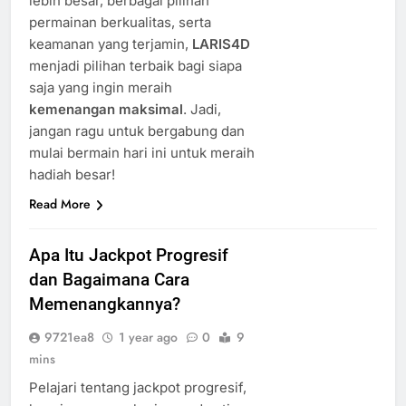
lebih besar, berbagai pilihan
permainan berkualitas, serta
keamanan yang terjamin,
LARIS4D
menjadi pilihan terbaik bagi siapa
saja yang ingin meraih
kemenangan maksimal
. Jadi,
jangan ragu untuk bergabung dan
mulai bermain hari ini untuk meraih
hadiah besar!
Read More
Apa Itu Jackpot Progresif
dan Bagaimana Cara
Memenangkannya?
9721ea8
1 year ago
0
9
mins
Pelajari tentang jackpot progresif,