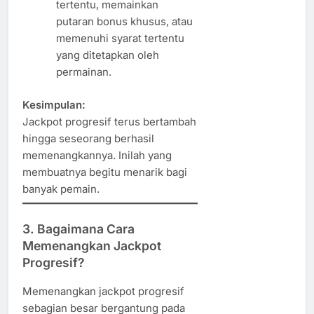
tertentu, memainkan
putaran bonus khusus, atau
memenuhi syarat tertentu
yang ditetapkan oleh
permainan.
Kesimpulan:
Jackpot progresif terus bertambah
hingga seseorang berhasil
memenangkannya. Inilah yang
membuatnya begitu menarik bagi
banyak pemain.
3. Bagaimana Cara
Memenangkan Jackpot
Progresif?
Memenangkan jackpot progresif
sebagian besar bergantung pada