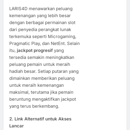
LARIS4D menawarkan peluang
kemenangan yang lebih besar
dengan berbagai permainan slot
dari penyedia perangkat lunak
terkemuka seperti Microgaming,
Pragmatic Play, dan NetEnt. Selain
itu,
jackpot progresif
yang
tersedia semakin meningkatkan
peluang pemain untuk meraih
hadiah besar. Setiap putaran yang
dimainkan memberikan peluang
untuk meraih kemenangan
maksimal, terutama jika pemain
beruntung mengaktifkan jackpot
yang terus berkembang.
2. Link Alternatif untuk Akses
Lancar