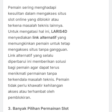
Pemain sering menghadapi
kesulitan dalam mengakses situs
slot online yang diblokir atau
terkena masalah teknis lainnya.
Untuk mengatasi hal ini,
LARIS4D
menyediakan
link alternatif
yang
memungkinkan pemain untuk tetap
mengakses situs tanpa gangguan.
Link alternatif yang selalu
diperbarui ini memberikan solusi
bagi pemain agar dapat terus
menikmati permainan tanpa
terkendala masalah teknis. Pemain
tidak perlu khawatir kehilangan
akses atau terhambat oleh
pemblokiran.
3. Banyak Pilihan Permainan Slot