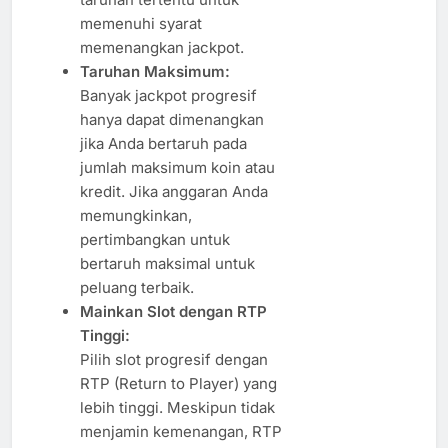
memenuhi syarat
memenangkan jackpot.
Taruhan Maksimum:
Banyak jackpot progresif
hanya dapat dimenangkan
jika Anda bertaruh pada
jumlah maksimum koin atau
kredit. Jika anggaran Anda
memungkinkan,
pertimbangkan untuk
bertaruh maksimal untuk
peluang terbaik.
Mainkan Slot dengan RTP
Tinggi:
Pilih slot progresif dengan
RTP (Return to Player) yang
lebih tinggi. Meskipun tidak
menjamin kemenangan, RTP