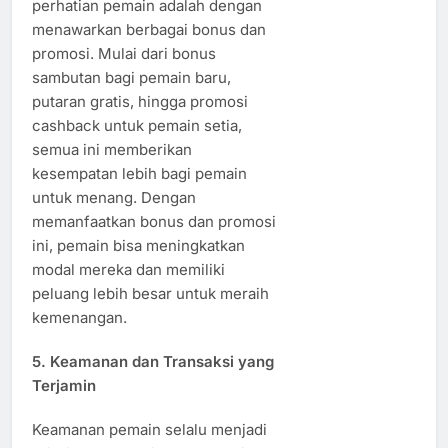
perhatian pemain adalah dengan
menawarkan berbagai bonus dan
promosi. Mulai dari bonus
sambutan bagi pemain baru,
putaran gratis, hingga promosi
cashback untuk pemain setia,
semua ini memberikan
kesempatan lebih bagi pemain
untuk menang. Dengan
memanfaatkan bonus dan promosi
ini, pemain bisa meningkatkan
modal mereka dan memiliki
peluang lebih besar untuk meraih
kemenangan.
5. Keamanan dan Transaksi yang
Terjamin
Keamanan pemain selalu menjadi