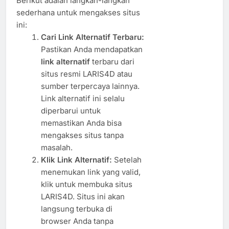
Berikut adalah langkah-langkah
sederhana untuk mengakses situs
ini:
Cari Link Alternatif Terbaru:
Pastikan Anda mendapatkan
link alternatif
terbaru dari
situs resmi LARIS4D atau
sumber terpercaya lainnya.
Link alternatif ini selalu
diperbarui untuk
memastikan Anda bisa
mengakses situs tanpa
masalah.
Klik Link Alternatif:
Setelah
menemukan link yang valid,
klik untuk membuka situs
LARIS4D. Situs ini akan
langsung terbuka di
browser Anda tanpa