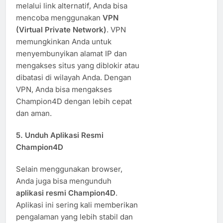
melalui link alternatif, Anda bisa
mencoba menggunakan
VPN
(Virtual Private Network)
. VPN
memungkinkan Anda untuk
menyembunyikan alamat IP dan
mengakses situs yang diblokir atau
dibatasi di wilayah Anda. Dengan
VPN, Anda bisa mengakses
Champion4D dengan lebih cepat
dan aman.
5.
Unduh Aplikasi Resmi
Champion4D
Selain menggunakan browser,
Anda juga bisa mengunduh
aplikasi resmi Champion4D
.
Aplikasi ini sering kali memberikan
pengalaman yang lebih stabil dan