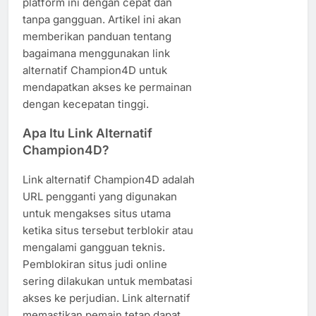
platform ini dengan cepat dan
tanpa gangguan. Artikel ini akan
memberikan panduan tentang
bagaimana menggunakan link
alternatif Champion4D untuk
mendapatkan akses ke permainan
dengan kecepatan tinggi.
Apa Itu Link Alternatif
Champion4D?
Link alternatif Champion4D adalah
URL pengganti yang digunakan
untuk mengakses situs utama
ketika situs tersebut terblokir atau
mengalami gangguan teknis.
Pemblokiran situs judi online
sering dilakukan untuk membatasi
akses ke perjudian. Link alternatif
memastikan pemain tetap dapat