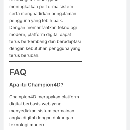
meningkatkan performa sistem
serta menghadirkan pengalaman
pengguna yang lebih baik.
Dengan memanfaatkan teknologi
modern, platform digital dapat
terus berkembang dan beradaptasi
dengan kebutuhan pengguna yang
terus berubah.
FAQ
Apa itu Champion4D?
Champion4D merupakan platform
digital berbasis web yang
menyediakan sistem permainan
angka digital dengan dukungan
teknologi modern.