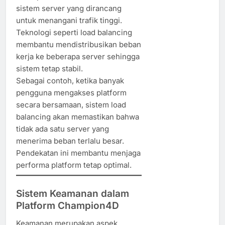
sistem server yang dirancang
untuk menangani trafik tinggi.
Teknologi seperti load balancing
membantu mendistribusikan beban
kerja ke beberapa server sehingga
sistem tetap stabil.
Sebagai contoh, ketika banyak
pengguna mengakses platform
secara bersamaan, sistem load
balancing akan memastikan bahwa
tidak ada satu server yang
menerima beban terlalu besar.
Pendekatan ini membantu menjaga
performa platform tetap optimal.
Sistem Keamanan dalam
Platform Champion4D
Keamanan merupakan aspek