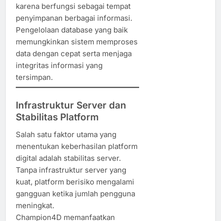
karena berfungsi sebagai tempat
penyimpanan berbagai informasi.
Pengelolaan database yang baik
memungkinkan sistem memproses
data dengan cepat serta menjaga
integritas informasi yang
tersimpan.
Infrastruktur Server dan
Stabilitas Platform
Salah satu faktor utama yang
menentukan keberhasilan platform
digital adalah stabilitas server.
Tanpa infrastruktur server yang
kuat, platform berisiko mengalami
gangguan ketika jumlah pengguna
meningkat.
Champion4D memanfaatkan