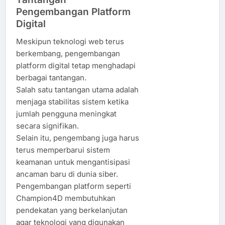
Pengembangan Platform
Digital
Meskipun teknologi web terus
berkembang, pengembangan
platform digital tetap menghadapi
berbagai tantangan.
Salah satu tantangan utama adalah
menjaga stabilitas sistem ketika
jumlah pengguna meningkat
secara signifikan.
Selain itu, pengembang juga harus
terus memperbarui sistem
keamanan untuk mengantisipasi
ancaman baru di dunia siber.
Pengembangan platform seperti
Champion4D membutuhkan
pendekatan yang berkelanjutan
agar teknologi yang digunakan