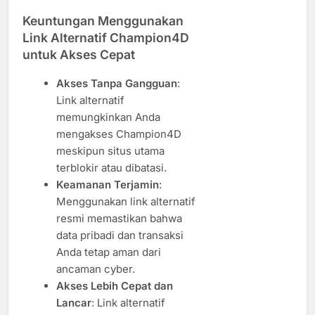
Keuntungan Menggunakan
Link Alternatif Champion4D
untuk Akses Cepat
Akses Tanpa Gangguan
:
Link alternatif
memungkinkan Anda
mengakses Champion4D
meskipun situs utama
terblokir atau dibatasi.
Keamanan Terjamin
:
Menggunakan link alternatif
resmi memastikan bahwa
data pribadi dan transaksi
Anda tetap aman dari
ancaman cyber.
Akses Lebih Cepat dan
Lancar
: Link alternatif