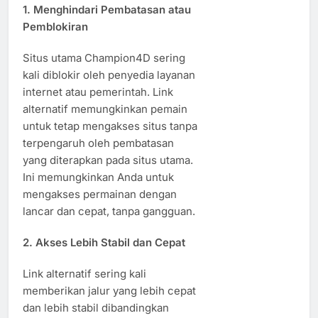
1.
Menghindari Pembatasan atau
Pemblokiran
Situs utama Champion4D sering
kali diblokir oleh penyedia layanan
internet atau pemerintah. Link
alternatif memungkinkan pemain
untuk tetap mengakses situs tanpa
terpengaruh oleh pembatasan
yang diterapkan pada situs utama.
Ini memungkinkan Anda untuk
mengakses permainan dengan
lancar dan cepat, tanpa gangguan.
2.
Akses Lebih Stabil dan Cepat
Link alternatif sering kali
memberikan jalur yang lebih cepat
dan lebih stabil dibandingkan