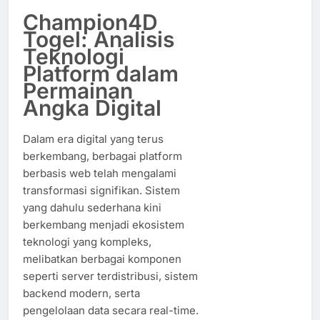
Champion4D
Togel: Analisis
Teknologi
Platform dalam
Permainan
Angka Digital
Dalam era digital yang terus
berkembang, berbagai platform
berbasis web telah mengalami
transformasi signifikan. Sistem
yang dahulu sederhana kini
berkembang menjadi ekosistem
teknologi yang kompleks,
melibatkan berbagai komponen
seperti server terdistribusi, sistem
backend modern, serta
pengelolaan data secara real-time.