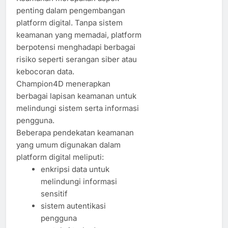
penting dalam pengembangan
platform digital. Tanpa sistem
keamanan yang memadai, platform
berpotensi menghadapi berbagai
risiko seperti serangan siber atau
kebocoran data.
Champion4D menerapkan
berbagai lapisan keamanan untuk
melindungi sistem serta informasi
pengguna.
Beberapa pendekatan keamanan
yang umum digunakan dalam
platform digital meliputi:
enkripsi data untuk
melindungi informasi
sensitif
sistem autentikasi
pengguna