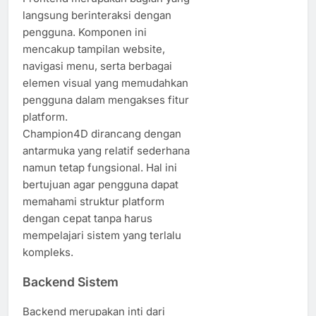
langsung berinteraksi dengan
pengguna. Komponen ini
mencakup tampilan website,
navigasi menu, serta berbagai
elemen visual yang memudahkan
pengguna dalam mengakses fitur
platform.
Champion4D dirancang dengan
antarmuka yang relatif sederhana
namun tetap fungsional. Hal ini
bertujuan agar pengguna dapat
memahami struktur platform
dengan cepat tanpa harus
mempelajari sistem yang terlalu
kompleks.
Backend Sistem
Backend merupakan inti dari