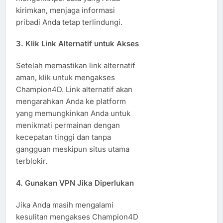
kirimkan, menjaga informasi
pribadi Anda tetap terlindungi.
3.
Klik Link Alternatif untuk Akses
Setelah memastikan link alternatif
aman, klik untuk mengakses
Champion4D. Link alternatif akan
mengarahkan Anda ke platform
yang memungkinkan Anda untuk
menikmati permainan dengan
kecepatan tinggi dan tanpa
gangguan meskipun situs utama
terblokir.
4.
Gunakan VPN Jika Diperlukan
Jika Anda masih mengalami
kesulitan mengakses Champion4D