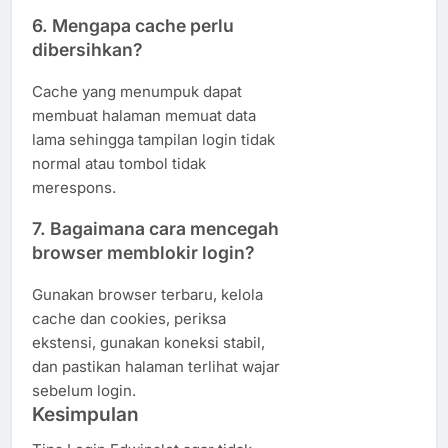
6. Mengapa cache perlu
dibersihkan?
Cache yang menumpuk dapat
membuat halaman memuat data
lama sehingga tampilan login tidak
normal atau tombol tidak
merespons.
7. Bagaimana cara mencegah
browser memblokir login?
Gunakan browser terbaru, kelola
cache dan cookies, periksa
ekstensi, gunakan koneksi stabil,
dan pastikan halaman terlihat wajar
sebelum login.
Kesimpulan