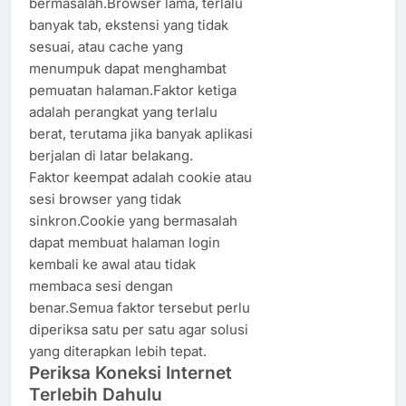
bermasalah.Browser lama, terlalu
banyak tab, ekstensi yang tidak
sesuai, atau cache yang
menumpuk dapat menghambat
pemuatan halaman.Faktor ketiga
adalah perangkat yang terlalu
berat, terutama jika banyak aplikasi
berjalan di latar belakang.
Faktor keempat adalah cookie atau
sesi browser yang tidak
sinkron.Cookie yang bermasalah
dapat membuat halaman login
kembali ke awal atau tidak
membaca sesi dengan
benar.Semua faktor tersebut perlu
diperiksa satu per satu agar solusi
yang diterapkan lebih tepat.
Periksa Koneksi Internet
Terlebih Dahulu