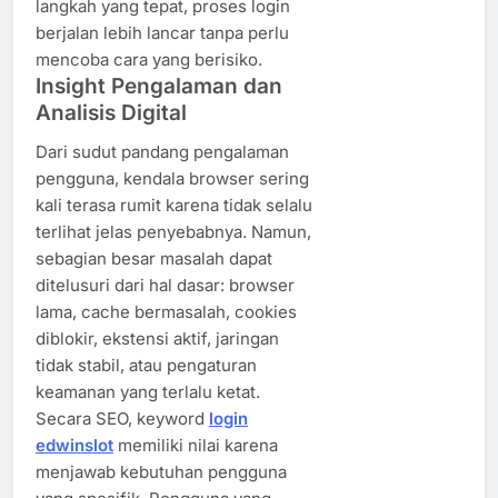
langkah yang tepat, proses login
berjalan lebih lancar tanpa perlu
mencoba cara yang berisiko.
Insight Pengalaman dan
Analisis Digital
Dari sudut pandang pengalaman
pengguna, kendala browser sering
kali terasa rumit karena tidak selalu
terlihat jelas penyebabnya. Namun,
sebagian besar masalah dapat
ditelusuri dari hal dasar: browser
lama, cache bermasalah, cookies
diblokir, ekstensi aktif, jaringan
tidak stabil, atau pengaturan
keamanan yang terlalu ketat.
Secara SEO, keyword
login
edwinslot
memiliki nilai karena
menjawab kebutuhan pengguna