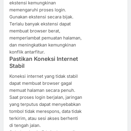
ekstensi kemungkinan
memengaruhi proses login.
Gunakan ekstensi secara bijak.
Terlalu banyak ekstensi dapat
membuat browser berat,
memperlambat pemuatan halaman,
dan meningkatkan kemungkinan
konflik antarfitur.
Pastikan Koneksi Internet
Stabil
Koneksi internet yang tidak stabil
dapat membuat browser gagal
memuat halaman secara penuh.
Saat proses login berjalan, jaringan
yang terputus dapat menyebabkan
tombol tidak merespons, data tidak
terkirim, atau sesi akses berhenti
di tengah jalan.