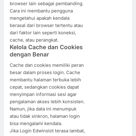
browser lain sebagai pembanding.
Cara ini membantu pengguna
mengetahui apakah kendala
berasal dari browser tertentu atau
dari faktor lain seperti koneksi,
cache, atau perangkat.
Kelola Cache dan Cookies
dengan Benar
Cache dan cookies memiliki peran
besar dalam proses login. Cache
membantu halaman terbuka lebih
cepat, sedangkan cookies dapat
menyimpan informasi sesi agar
pengalaman akses lebih konsisten.
Namun, jika data ini menumpuk
atau tidak sinkron, halaman login
bisa mengalami kendala.
Jika Login Edwinslot terasa lambat,