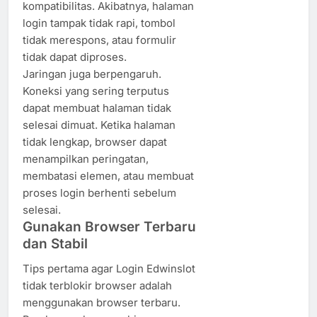
kompatibilitas. Akibatnya, halaman
login tampak tidak rapi, tombol
tidak merespons, atau formulir
tidak dapat diproses.
Jaringan juga berpengaruh.
Koneksi yang sering terputus
dapat membuat halaman tidak
selesai dimuat. Ketika halaman
tidak lengkap, browser dapat
menampilkan peringatan,
membatasi elemen, atau membuat
proses login berhenti sebelum
selesai.
Gunakan Browser Terbaru
dan Stabil
Tips pertama agar Login Edwinslot
tidak terblokir browser adalah
menggunakan browser terbaru.