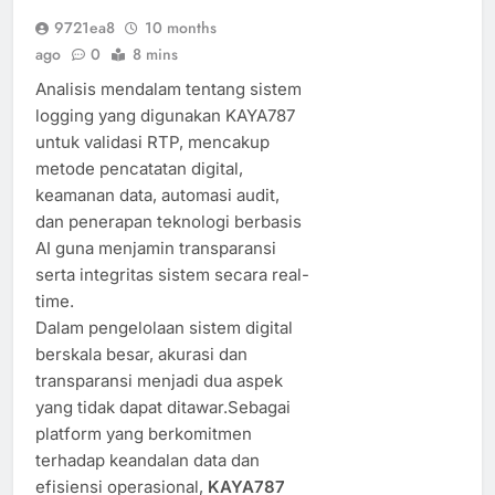
9721ea8
10 months
ago
0
8 mins
Analisis mendalam tentang sistem
logging yang digunakan KAYA787
untuk validasi RTP, mencakup
metode pencatatan digital,
keamanan data, automasi audit,
dan penerapan teknologi berbasis
AI guna menjamin transparansi
serta integritas sistem secara real-
time.
Dalam pengelolaan sistem digital
berskala besar, akurasi dan
transparansi menjadi dua aspek
yang tidak dapat ditawar.Sebagai
platform yang berkomitmen
terhadap keandalan data dan
efisiensi operasional,
KAYA787