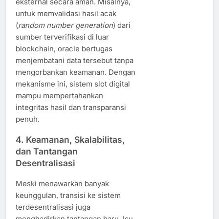
eksternal secara aman. Misalnya,
untuk memvalidasi hasil acak
(
random number generation
) dari
sumber terverifikasi di luar
blockchain, oracle bertugas
menjembatani data tersebut tanpa
mengorbankan keamanan. Dengan
mekanisme ini, sistem slot digital
mampu mempertahankan
integritas hasil dan transparansi
penuh.
4. Keamanan, Skalabilitas,
dan Tantangan
Desentralisasi
Meski menawarkan banyak
keunggulan, transisi ke sistem
terdesentralisasi juga
menghadirkan tantangan baru. Isu