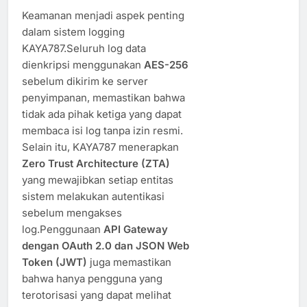
Keamanan menjadi aspek penting
dalam sistem logging
KAYA787.Seluruh log data
dienkripsi menggunakan
AES-256
sebelum dikirim ke server
penyimpanan, memastikan bahwa
tidak ada pihak ketiga yang dapat
membaca isi log tanpa izin resmi.
Selain itu, KAYA787 menerapkan
Zero Trust Architecture (ZTA)
yang mewajibkan setiap entitas
sistem melakukan autentikasi
sebelum mengakses
log.Penggunaan
API Gateway
dengan OAuth 2.0 dan JSON Web
Token (JWT)
juga memastikan
bahwa hanya pengguna yang
terotorisasi yang dapat melihat