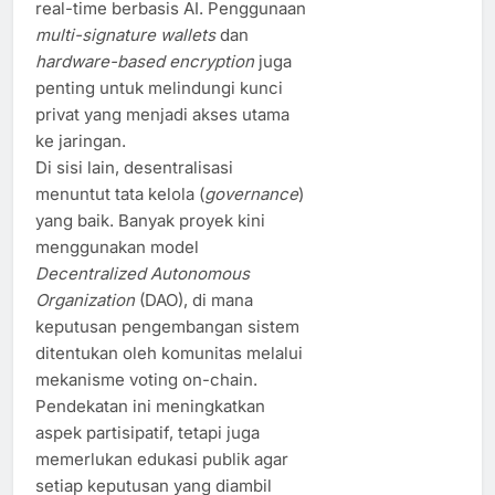
real-time berbasis AI. Penggunaan
multi-signature wallets
dan
hardware-based encryption
juga
penting untuk melindungi kunci
privat yang menjadi akses utama
ke jaringan.
Di sisi lain, desentralisasi
menuntut tata kelola (
governance
)
yang baik. Banyak proyek kini
menggunakan model
Decentralized Autonomous
Organization
(DAO), di mana
keputusan pengembangan sistem
ditentukan oleh komunitas melalui
mekanisme voting on-chain.
Pendekatan ini meningkatkan
aspek partisipatif, tetapi juga
memerlukan edukasi publik agar
setiap keputusan yang diambil