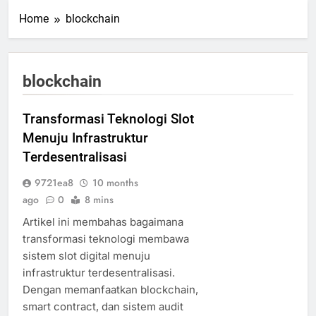
Home
blockchain
blockchain
Transformasi Teknologi Slot
Menuju Infrastruktur
Terdesentralisasi
9721ea8
10 months
ago
0
8 mins
Artikel ini membahas bagaimana
transformasi teknologi membawa
sistem slot digital menuju
infrastruktur terdesentralisasi.
Dengan memanfaatkan blockchain,
smart contract, dan sistem audit