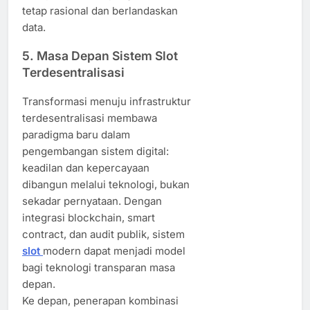
tetap rasional dan berlandaskan
data.
5. Masa Depan Sistem Slot
Terdesentralisasi
Transformasi menuju infrastruktur
terdesentralisasi membawa
paradigma baru dalam
pengembangan sistem digital:
keadilan dan kepercayaan
dibangun melalui teknologi, bukan
sekadar pernyataan. Dengan
integrasi blockchain, smart
contract, dan audit publik, sistem
slot
modern dapat menjadi model
bagi teknologi transparan masa
depan.
Ke depan, penerapan kombinasi