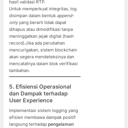
hasil validasi RTP.
Untuk memperkuat integritas, log
disimpan dalam bentuk
append-
only
yang berarti tidak dapat
dihapus atau dimodifikasi tanpa
meninggalkan jejak digital (hash
record).Jika ada perubahan
mencurigakan, sistem blockchain
akan segera mendeteksinya dan
mencatatnya dalam blok verifikasi
tambahan.
5. Efisiensi Operasional
dan Dampak terhadap
User Experience
Implementasi sistem logging yang
efisien membawa dampak positif
langsung terhadap
pengalaman