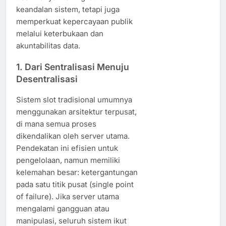
keandalan sistem, tetapi juga
memperkuat kepercayaan publik
melalui keterbukaan dan
akuntabilitas data.
1. Dari Sentralisasi Menuju
Desentralisasi
Sistem slot tradisional umumnya
menggunakan arsitektur terpusat,
di mana semua proses
dikendalikan oleh server utama.
Pendekatan ini efisien untuk
pengelolaan, namun memiliki
kelemahan besar: ketergantungan
pada satu titik pusat (single point
of failure). Jika server utama
mengalami gangguan atau
manipulasi, seluruh sistem ikut