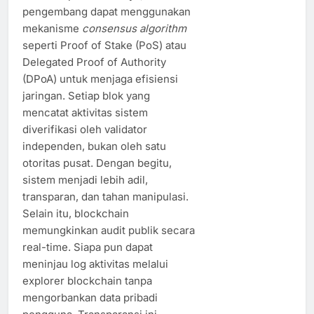
pengembang dapat menggunakan
mekanisme
consensus algorithm
seperti Proof of Stake (PoS) atau
Delegated Proof of Authority
(DPoA) untuk menjaga efisiensi
jaringan. Setiap blok yang
mencatat aktivitas sistem
diverifikasi oleh validator
independen, bukan oleh satu
otoritas pusat. Dengan begitu,
sistem menjadi lebih adil,
transparan, dan tahan manipulasi.
Selain itu, blockchain
memungkinkan audit publik secara
real-time. Siapa pun dapat
meninjau log aktivitas melalui
explorer blockchain tanpa
mengorbankan data pribadi