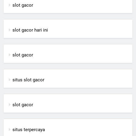
slot gacor
slot gacor hari ini
slot gacor
situs slot gacor
slot gacor
situs terpercaya