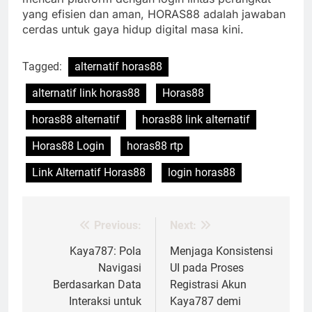
yang efisien dan aman, HORAS88 adalah jawaban
cerdas untuk gaya hidup digital masa kini.
Tagged:
alternatif horas88
alternatif link horas88
Horas88
horas88 alternatif
horas88 link alternatif
Horas88 Login
horas88 rtp
Link Alternatif Horas88
login horas88
Previous:
Next:
Post
navigation
Kaya787: Pola
Menjaga Konsistensi
Navigasi
UI pada Proses
Berdasarkan Data
Registrasi Akun
Interaksi untuk
Kaya787 demi