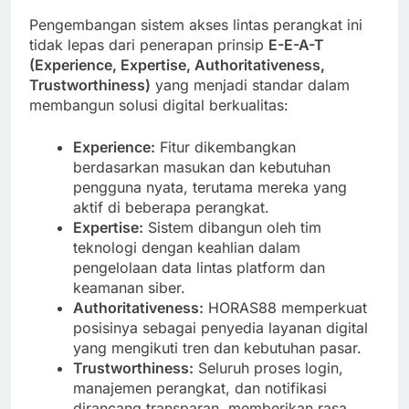
Pengembangan sistem akses lintas perangkat ini
tidak lepas dari penerapan prinsip
E-E-A-T
(Experience, Expertise, Authoritativeness,
Trustworthiness)
yang menjadi standar dalam
membangun solusi digital berkualitas:
Experience:
Fitur dikembangkan
berdasarkan masukan dan kebutuhan
pengguna nyata, terutama mereka yang
aktif di beberapa perangkat.
Expertise:
Sistem dibangun oleh tim
teknologi dengan keahlian dalam
pengelolaan data lintas platform dan
keamanan siber.
Authoritativeness:
HORAS88 memperkuat
posisinya sebagai penyedia layanan digital
yang mengikuti tren dan kebutuhan pasar.
Trustworthiness:
Seluruh proses login,
manajemen perangkat, dan notifikasi
dirancang transparan, memberikan rasa