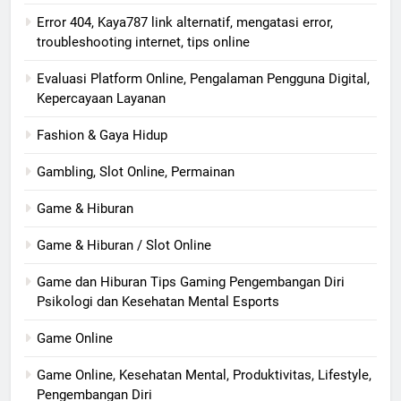
Error 404, Kaya787 link alternatif, mengatasi error,
troubleshooting internet, tips online
Evaluasi Platform Online, Pengalaman Pengguna Digital,
Kepercayaan Layanan
Fashion & Gaya Hidup
Gambling, Slot Online, Permainan
Game & Hiburan
Game & Hiburan / Slot Online
Game dan Hiburan Tips Gaming Pengembangan Diri
Psikologi dan Kesehatan Mental Esports
Game Online
Game Online, Kesehatan Mental, Produktivitas, Lifestyle,
Pengembangan Diri