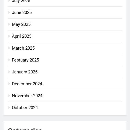
July 2025
June 2025
May 2025
April 2025
March 2025
February 2025
January 2025
December 2024
November 2024
October 2024