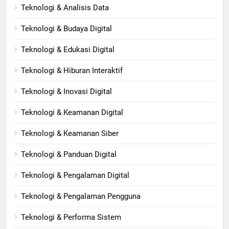
Teknologi & Analisis Data
Teknologi & Budaya Digital
Teknologi & Edukasi Digital
Teknologi & Hiburan Interaktif
Teknologi & Inovasi Digital
Teknologi & Keamanan Digital
Teknologi & Keamanan Siber
Teknologi & Panduan Digital
Teknologi & Pengalaman Digital
Teknologi & Pengalaman Pengguna
Teknologi & Performa Sistem