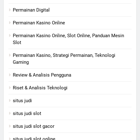
Permainan Digital
Permainan Kasino Online
Permainan Kasino Online, Slot Online, Panduan Mesin
Slot
Permainan Kasino, Strategi Permainan, Teknologi
Gaming
Review & Analisis Pengguna
Riset & Analisis Teknologi
situs judi
situs judi slot
situs judi slot gacor
situs judi slot online