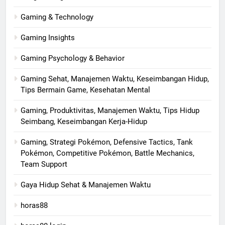
Gaming & Technology
Gaming Insights
Gaming Psychology & Behavior
Gaming Sehat, Manajemen Waktu, Keseimbangan Hidup,
Tips Bermain Game, Kesehatan Mental
Gaming, Produktivitas, Manajemen Waktu, Tips Hidup
Seimbang, Keseimbangan Kerja-Hidup
Gaming, Strategi Pokémon, Defensive Tactics, Tank
Pokémon, Competitive Pokémon, Battle Mechanics,
Team Support
Gaya Hidup Sehat & Manajemen Waktu
horas88