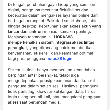
Di tengah perubahan gaya hidup yang semakin
digital, pengguna menuntut fleksibilitas dan
kecepatan dalam mengakses layanan online dari
berbagai perangkat. Baik dari smartphone, tablet,
hingga desktop, kebutuhan akan
akses akun yang
lancar dan sinkron
menjadi semakin penting.
Menjawab tantangan ini,
HORAS88
memperkenalkan sistem integrasi akses lintas
perangkat
, yang dirancang untuk memberikan
kenyamanan, efisiensi, dan keamanan optimal
bagi para pengguna
horas88 login
.
Sistem ini tidak hanya memberikan kemudahan
berpindah antar perangkat, tetapi juga
mengedepankan prinsip keamanan dan kontrol
pengguna dalam setiap sesi. Hasilnya, pengguna
tidak perlu lagi khawatir kehilangan data, harus
login ulang berkali-kali, atau mengalami gangguan
akses saat berpindah media.