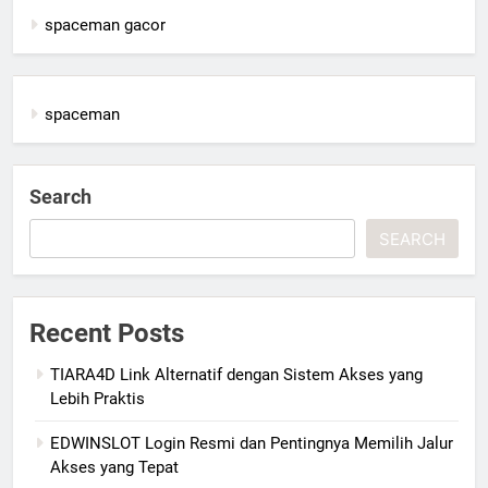
spaceman gacor
spaceman
Search
SEARCH
Recent Posts
TIARA4D Link Alternatif dengan Sistem Akses yang
Lebih Praktis
EDWINSLOT Login Resmi dan Pentingnya Memilih Jalur
Akses yang Tepat