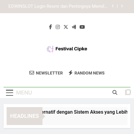
Skip
Tips Login Edwinslot agar Tidak Terblokir
to
Browser Saat Akses Akun
content
Login Lebah4D dari Jaringan Baru dengan
Langkah yang Tepat dan Aman
TIARA4D Link Alternatif dengan Sistem Akses
yang Lebih Praktis
EDWINSLOT Login Resmi dan Pentingnya Memilih
Jalur Akses yang Tepat
Tips Login Edwinslot agar Tidak Terblokir
Browser Saat Akses Akun
Festival Cipke
Ikuti Festival Cipke Untuk Pengalaman Seni
Login Lebah4D dari Jaringan Baru dengan
NEWSLETTER
RANDOM NEWS
Langkah yang Tepat dan Aman
Dan Budaya Yang Menarik.
MENU
ARA4D Link Alternatif dengan Sistem Akses yang Lebih Prakti
HEADLINES
Weeks Ago