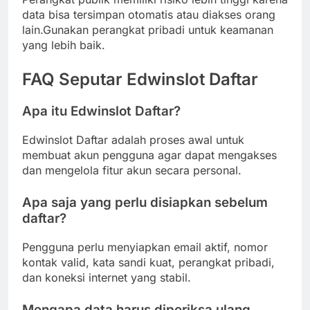
data bisa tersimpan otomatis atau diakses orang
lain.Gunakan perangkat pribadi untuk keamanan
yang lebih baik.
FAQ Seputar Edwinslot Daftar
Apa itu Edwinslot Daftar?
Edwinslot Daftar adalah proses awal untuk
membuat akun pengguna agar dapat mengakses
dan mengelola fitur akun secara personal.
Apa saja yang perlu disiapkan sebelum
daftar?
Pengguna perlu menyiapkan email aktif, nomor
kontak valid, kata sandi kuat, perangkat pribadi,
dan koneksi internet yang stabil.
Mengapa data harus diperiksa ulang