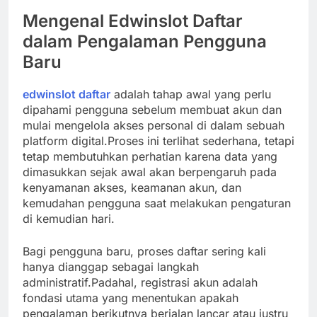
Mengenal Edwinslot Daftar
dalam Pengalaman Pengguna
Baru
edwinslot daftar
adalah tahap awal yang perlu
dipahami pengguna sebelum membuat akun dan
mulai mengelola akses personal di dalam sebuah
platform digital.Proses ini terlihat sederhana, tetapi
tetap membutuhkan perhatian karena data yang
dimasukkan sejak awal akan berpengaruh pada
kenyamanan akses, keamanan akun, dan
kemudahan pengguna saat melakukan pengaturan
di kemudian hari.
Bagi pengguna baru, proses daftar sering kali
hanya dianggap sebagai langkah
administratif.Padahal, registrasi akun adalah
fondasi utama yang menentukan apakah
pengalaman berikutnya berjalan lancar atau justru