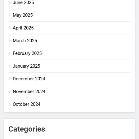
June 2025
May 2025
April 2025
March 2025
February 2025
January 2025
December 2024
November 2024
October 2024
Categories