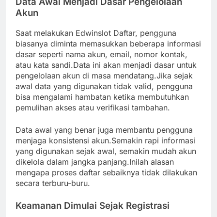
Data Awal Menjadi Dasar Pengelolaan
Akun
Saat melakukan Edwinslot Daftar, pengguna
biasanya diminta memasukkan beberapa informasi
dasar seperti nama akun, email, nomor kontak,
atau kata sandi.Data ini akan menjadi dasar untuk
pengelolaan akun di masa mendatang.Jika sejak
awal data yang digunakan tidak valid, pengguna
bisa mengalami hambatan ketika membutuhkan
pemulihan akses atau verifikasi tambahan.
Data awal yang benar juga membantu pengguna
menjaga konsistensi akun.Semakin rapi informasi
yang digunakan sejak awal, semakin mudah akun
dikelola dalam jangka panjang.Inilah alasan
mengapa proses daftar sebaiknya tidak dilakukan
secara terburu-buru.
Keamanan Dimulai Sejak Registrasi