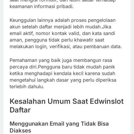
keamanan informasi pribadi.
Keunggulan lainnya adalah proses pengelolaan
akun setelah daftar menjadi lebih mudah.Jika
email aktif, nomor kontak valid, dan kata sandi
aman, pengguna tidak perlu khawatir saat
melakukan login, verifikasi, atau pembaruan data.
Pemahaman yang baik juga membangun rasa
percaya diri.Pengguna baru tidak mudah panik
ketika menghadapi kendala kecil karena sudah
mengetahui langkah dasar yang perlu diperiksa
terlebih dahulu.
Kesalahan Umum Saat Edwinslot
Daftar
Menggunakan Email yang Tidak Bisa
Diakses