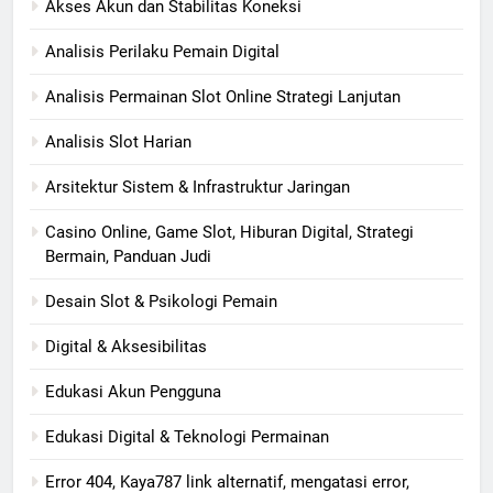
Akses Akun dan Stabilitas Koneksi
Analisis Perilaku Pemain Digital
Analisis Permainan Slot Online Strategi Lanjutan
Analisis Slot Harian
Arsitektur Sistem & Infrastruktur Jaringan
Casino Online, Game Slot, Hiburan Digital, Strategi
Bermain, Panduan Judi
Desain Slot & Psikologi Pemain
Digital & Aksesibilitas
Edukasi Akun Pengguna
Edukasi Digital & Teknologi Permainan
Error 404, Kaya787 link alternatif, mengatasi error,