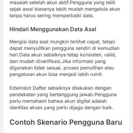
masalah setelah akun aktif.Pengguna yang teliti
sejak awal biasanya lebih mudah mengelola akun
tanpa harus sering memperbaiki data.
Hindari Menggunakan Data Asal
Mengisi data asal mungkin terlihat cepat, tetapi
dapat menyulitkan pengguna sendiri di kemudian
hari.Data akun sebaiknya tetap konsisten, valid,
dan mudah diverifikasi.Jika informasi yang
digunakan tidak sesuai, proses pemulihan atau
pengaturan akun bisa menjadi lebih rumit.
Edwinslot Daftar sebaiknya dilakukan dengan
pendekatan yang bertanggung jawab.Pengguna
perlu memahami bahwa akun digital adalah
identitas akses yang perlu dijaga dengan baik.
Contoh Skenario Pengguna Baru